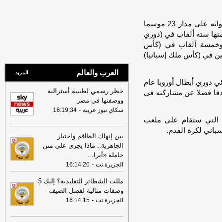
للاستدامة وحماية للاستثمارات
-
جريدة الراي
15:50
«الكويتي للتنمية»: منحة بـ 5
وانضم كارفاخال إلى ريال مدريد في 2002 ودافع عن ألوانه على مدار 23 موسما
ملايين دولار لدعم الجهود الإنسانية في
ي الفريق الأول الذي حقق معه 27 لقبا منها ستة ألقاب في (دوري
سوريا وأفغانستان
-
جريدة الراي
) وخمسة ألقاب في (كأس
15:50
وزير التربية يصدر قرارًا بإلغاء
بين في (كأس ملك إسبانيا)
الترخيص التعليمي للمدرسة الإيرانية
الخاصة وإغلاقها
-
كويت نيوز
العرب والعالم
المزيد
ي دوري أبطال أوروبا عام
15:50
وزير الخارجية يتسلم نسخة من
حظر رسمي لطبيبة أسترالية
أوراق اعتماد سفيرة أستراليا لدى البلاد
-
 مجموعه 450 مباراة مع الريال سجل فيها 14 هدفا فضلا عن مشاركته في
ووصفتها في مصر
كويت نيوز
-
سكاي نيوز عربية
16:19:34
14:46
فقدان الجنسية الكويتية من 9
ة التي ستقام على ملعب
أشخاص
-
كويت نيوز
سباني لكرة القدم.
بين إنهاك الطاقم واختبار
13:53
وزير التربية يصدر قراراً بإلغاء
الجاهزية.. ماذا يجري على متن
الترخيص التعليمي للمدرسة الإيرانية
حاملة «أبرا
...
الخاصة وإغلاقها
-
جريدة الأنباء الكويتية
-
الجزيرة.نت
16:14:20
13:49
الكويت تلغي الترخيص التعليمي
مللت الشطائر التقليدية؟ إليك 5
للمدرسة الإيرانيةالخاصة وإغلاقها
-
جريدة
وصفات مثالية لفصل الصيف
دسمان نيوز الإلكترونية
-
الجزيرة.نت
16:14:15
13:49
عذبي الناصر أستقبل أمين سر
اتحاد الإعلام الإلكتروني وتتسلم رواية