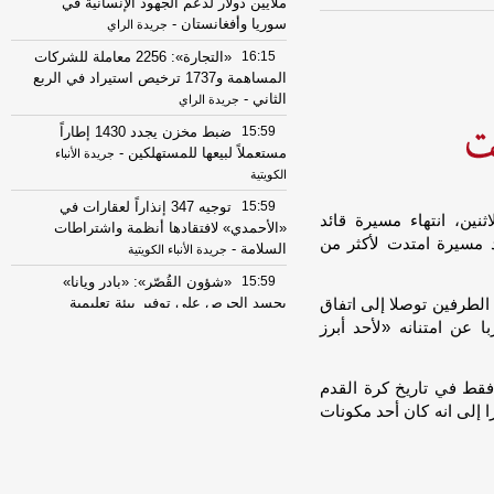
ملايين دولار لدعم الجهود الإنسانية في
سوريا وأفغانستان
-
جريدة الراي
16:15
«التجارة»: 2256 معاملة للشركات
المساهمة و1737 ترخيص استيراد في الربع
الثاني
-
جريدة الراي
15:59
ضبط مخزن يجدد 1430 إطاراً
مستعملاً لبيعها للمستهلكين
-
جريدة الأنباء
الكويتية
15:59
توجيه 347 إنذاراً لعقارات في
ثنين، انتهاء مسيرة قائد
«الأحمدي» لافتقادها أنظمة واشتراطات
د مسيرة امتدت لأكثر من
السلامة
-
جريدة الأنباء الكويتية
15:59
«شؤون القُصّر»: «بادر ويانا»
يجسد الحرص على توفير بيئة تعليمية
الطرفين توصلا إلى اتفاق
وترفيهية متكاملة لـ «الأبناء» خلال الصيف
-
ا عن امتنانه «لأحد أبرز
جريدة الأنباء الكويتية
15:50
الصقر: الاستثمار في أبناء
فقط في تاريخ كرة القدم
«القُصّر» أولوية.. وبرامج صيفية لبناء
 إلى انه كان أحد مكونات
الشخصية وتنمية المهارات
-
جريدة الراي
15:50
«البلدية»: التزام أصحاب الأعمال
بترخيص أنشطتهم التجارية ضمان