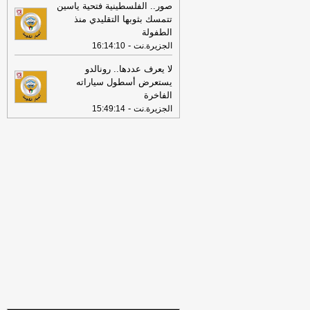
صور.. الفلسطينية فتحية ياسين
«لورنس.. صراع الحضارة وأصالة الأجداد»
-
تتمسك بثوبها التقليدي منذ
جريدة دسمان نيوز الإلكترونية
الطفولة
13:49
فقد الجنسية الكويتية من 9
-
الجزيرة.نت
16:14:10
أشخاص
-
جريدة دسمان نيوز الإلكترونية
لا يعرف عددها.. رونالدو
13:43
الاتفاقيات بين الكويت والصين..
يستعرض أسطول سياراته
مرحلة جديدة من التعاون التنموي الشامل
الفاخرة
وبوتيرة متسارعة
-
كويت نيوز
-
الجزيرة.نت
15:49:14
13:43
«تنظيم التأمين» تُلزم الشركات
بتحديث تقييمات المخاطر وفقاً للتقييم
الوطني
-
جريدة الراي
13:43
«الدفاع» السعودية: تعيين اللواء
الركن عبدالله الشهري قائدًا للتحالف
البحري الدفاعي متعدد الجنسيات
-
جريدة
الراي
13:43
وزير التربية يصدر قرارًا بإلغاء
الترخيص التعليمي للمدرسة الإيرانية
وإغلاقها
-
جريدة الراي