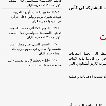
قدمتها «السكنية» للمواطنين خلال النصف
الأول من 2026
-
جريدة الراي
يته للمشاركة في كأس
10:27
«كوبرنيكوس»: أوروبا الغربية
شهدت شهري يونيو ويوليو الأعلى حرارة
في تاريخها
-
جريدة الراي
09:11
الرويح: 223 ألف خدمة إلكترونية
قدمتها «السكنية» للمواطنين خلال النصف
الأول من 2026
-
جريدة الراي
06:25
الجيش اليمني يعلن مقتل 4 من
منتسبيه و3 مدنيين في هجوم حوثي على
ضطر ⁠إلى تحمل انتقادات
المخا
-
جريدة الراي
ض عن كل ما بذله لإثبات
06:25
«أبل» تخطط لإعادة تصميم «أبل
مدرب كارلو أنشيلوتي التي
ووتش» جذريًا
-
جريدة الراي
06:25
النفط يصعد بفعل الضبابية بشأن
ولم يلعب مهاجم سانتوس مع منتخب بلاده منذ عام 2023 بسبب الإصابات وعملية
إعادة فتح مضيق هرمز
-
جريدة الراي
02:26
وفد «رحلة الدمج» شارك في
البرنامج الصيفي لأكاديمية الخليج للقيادة
والابتكار
-
جريدة الراي
01:05
وفد «رحلة الدمج» شارك في
البرنامج الصيفي لأكاديمية الخليج للقيادة
 كامل لياقته البدنية وأن