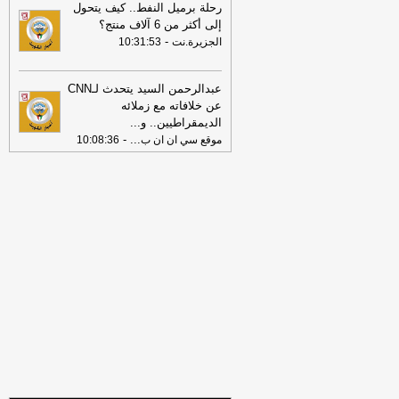
بدرجة وكيل وزارة في ديوان مجلس الوزراء
رحلة برميل النفط.. كيف يتحول
-
جريدة الأنباء الكويتية
إلى أكثر من 6 آلاف منتج؟
-
الجزيرة.نت
10:31:53
23:48
ضبط مصري قتل آسيويَّين طعناً
في «كبد» قبل هروبه عبر الأسلاك الشائكة
إلى العراق
-
جريدة الأنباء الكويتية
عبدالرحمن السيد يتحدث لـCNN
23:07
عن خلافاته مع زملائه
وزير الخارجية بحث هاتفيا مع
الديمقراطيين.. و
...
نظيره المصري آخر التطورات الإقليمية
-
-
...
موقع سي ان ان ب
10:08:36
كويت نيوز
23:07
بلدية الكويت تؤكد دعمها الأنشطة
الاقتصادية ونشر الوعي بالاشتراطات
والقوانين
-
كويت نيوز
22:54
الداخلية: ضبط 12 متهمًا في 8
قضايا مخدرات مختلفة
-
كويت نيوز