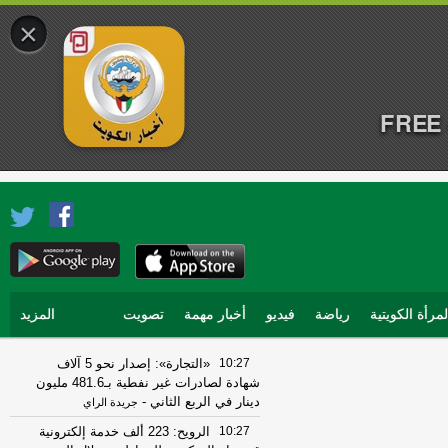
×
FREE 
لمرأة الكويتية
رياضة
فيديو
أخبار مهمة
تصويت
المزيد
10:27
«التجارة»: إصدار نحو 5 آلاف
شهادة لصادرات غير نفطية بـ481.6 مليون
دينار في الربع الثاني
-
جريدة الراي
10:27
الرويح: 223 ألف خدمة إلكترونية