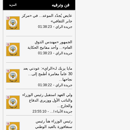
فن وترفيه
المزيد
عايض يُجدّد الموعد... في «مركز
جابر الثقافي»
-
جريدة الراي
01:38:23
الجمهور «مهندس الذوق
العام»... وأحد مفاتيح الحكاية
-
جريدة الراي
01:38:23
مايا يزبك لـ«الراي»: عودتي بعد
30 عاماً مغامرة أطمح إلى...
نجاحها
...
-
جريدة الراي
01:38:22
ولي العهد استقبل رئيس الوزراء
والنائب الأول ووزيري الدفاع
والخارج
...
-
...
جريدة الأنباء ا
23:55:10
رئيس الوزراء هنأ رئيس
سنغافورة بالعيد الوطني