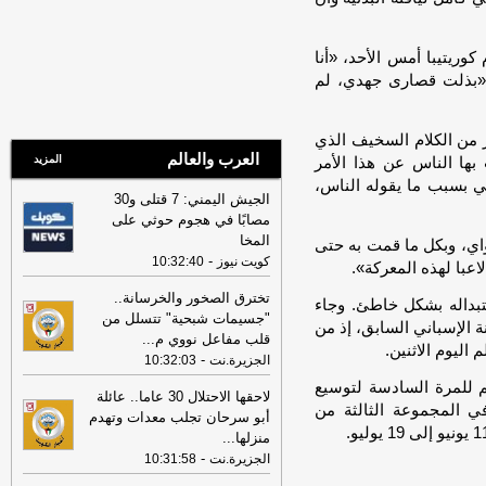
والابتكار
-
جريدة الراي
01:05
إزالة التعديات... إستراتيجية وطنية
بعد خسارة سانتوس 3-صفر أمام كوريتيبا أمس الأحد، «أنا
لفرض هيبة القانون
-
جريدة الراي
: «بذلت قصارى جهدي، لم
01:05
«القوى العاملة»: سرية تامة
لبيانات مقدمي البلاغات في «بلغني»
-
 من الكلام السخيف الذي
جريدة الراي
العرب والعالم
المزيد
بها الناس عن هذا الأمر
00:38
وفد «رحلة الدمج» شارك في
ني بسبب ما يقوله الناس،
البرنامج الصيفي لأكاديمية الخليج للقيادة
الجيش اليمني: 7 قتلى و30
والابتكار
-
جريدة الراي
مصابًا في هجوم حوثي على
المخا
اي، وبكل ما قمت ​به حتى
00:38
إزالة التعديات... إستراتيجية وطنية
-
كويت نيوز
10:32:40
لفرض هيبة القانون
-
جريدة الراي
تخترق الصخور والخرسانة..
00:38
«القوى العاملة»: سرية تامة
 عاما) بشدة بعد استبداله بشكل خاطئ. وجاء
"جسيمات شبحية" تتسلل من
لبيانات مقدمي البلاغات في «بلغني»
-
 الإسباني السابق، إذ من
قلب مفاعل نووي م
...
جريدة الراي
اليوم ⁠الاثنين.
-
الجزيرة.نت
10:32:03
23:58
وفد «رحلة الدمج» الكويتية يختتم
لم للمرة السادسة لتوسيع
مشاركته بالبرنامج الصيفي لأكاديمية الخليج
لاحقها الاحتلال 30 عاما.. عائلة
ي المجموعة الثالثة من
للقيادة والابتكار في بريطانيا
-
جريدة الأنباء
أبو سرحان تجلب معدات وتهدم
الكويتية
منزلها
...
-
الجزيرة.نت
10:31:58
23:58
تجديد تعيين خالد محمد الخالد