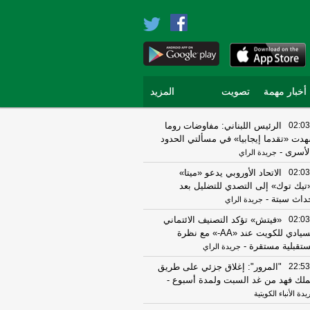
أخبار مهمة
تصويت
المزيد
02:03
الرئيس اللبناني: مفاوضات روما
دت «تقدما إيجابيا» في مسألتي الحدود
لأسرى
-
جريدة الراي
02:03
الاتحاد الأوروبي يدعو «ميتا»
تيك توك» إلى التصدي للتضليل بعد
داث سبتة
-
جريدة الراي
02:03
«فيتش» تؤكد التصنيف الائتماني
السيادي للكويت عند «AA-» مع نظرة
تقبلية مستقرة
-
جريدة الراي
22:53
"المرور": إغلاق جزئي على طريق
ملك فهد من غد السبت ولمدة أسبوع
-
دة الأنباء الكويتية