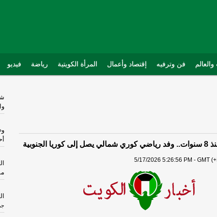
والعالم
فن وترفيه
إقتصاد وأعمال
المرأة الكويتية
رياضة
فيديو
شه
وا
و«
أح
يا الجنوبية
5/17/2026 5:26:56 PM - GMT (+
مس
ال
جري