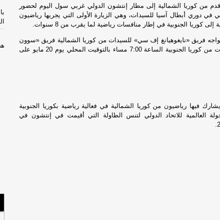
م من كوريا الشمالية إلى مطار إنتشون الدولي غربي سول اليوم لحضور
با
ي في دوري أبطال آسيا للسيدات، وهي الزيارة الأولى التي يجريها رياضيون
ال
إلى كوريا الجنوبية في إطار منافسات رياضية لما يقرب من 8 سنوات.
واجه فريق «نايغوهيانغ إف سي» للسيدات من كوريا الشمالية فريق «سوون
هج
إف سي» للسيدات من كوريا الجنوبية الساعة 7:00 مساء بالتوقيت المحلي يوم 20 مايو على
جر
عق
كب
ارك فيها رياضيون من كوريا الشمالية في فعالية رياضية بكوريا الجنوبية
جري
جولة العالمية للاتحاد الدولي لتنس الطاولة التي أقيمت في إنتشون في
دي
ضع
لل
تم
جر