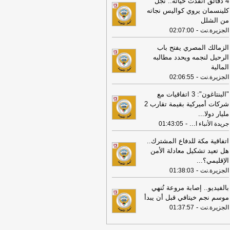
4 دقائق أنقذت حياته.. نجل
اب في جرمانا السورية
-
جريدة الراي
كلينسمان يروي كواليس نجاته
من الشلل
16:53
الكويت تدين وتستنكر تفجير حافلة
-
الجزيرة.نت
02:07:00
اب في مدينة جرمانا السورية
-
جريدة
نباء الكويتية
الزمالك المصري يفتح باب
الرحيل لنجمه ويحدد مطالبه
16:53
وزير التربية يصدر قراراً بإلغاء
المالية
ترخيص التعليمي للمدرسة الإيرانية
-
الجزيرة.نت
خاصة وإغلاقها
-
02:06:55
جريدة الأنباء الكويتية
16:53
فريق خبراء من الكويت و7 دول
"البنتاغون": 3 اتفاقيات مع
ر خريطة عمل لتعزيز دور الشباب في
شركات أميركية بقيمة تقارب 2
ود التنمية والسلام
-
جريدة الأنباء الكويتية
مليار دولا
...
-
...
جريدة الأنباء ا
01:43:05
16:32
الكويت تدين وتستنكر بشدة
تداءات ميليشيا الحوثي على نجران وتؤكد
اتفاقية مكة للدفاع المشترك..
امنها المطلق مع السعودية
-
جريدة الراي
هل تعيد تشكيل معادلة الأمن
الإقليمي؟
...
16:05
الكويت تدين وتستنكر بشدة
-
الجزيرة.نت
01:38:03
تداءات ميليشيا الحوثي على نجران وتؤكد
امنها المطلق مع السعودية
-
جريدة الراي
بالفيديو.. إصابة مروعة تُنهي
15:34
موسم نجم خيتافي قبل أن يبدأ
سفيرنا بالمملكة المتحدة: دعم
-
شباب في المبادرات التعليمية والثقافية
الجزيرة.نت
01:37:57
عزيز مهاراتهم القيادية
-
كويت نيوز