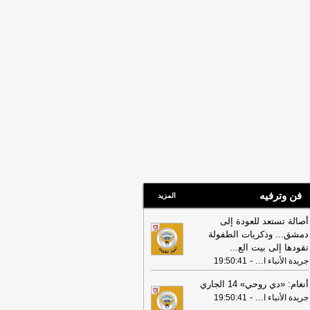
14:47
الكويت تدين وتستنكر اعتداءات
ليشيا الحوثي على منطقة نجران: انتهاك
رخ لسيادة السعودية وسلامة أراضيها
-
دة الأنباء الكويتية
14:32
«الأشغال» و«نفط الكويت» تبحثان
تعاون المشترك لدعم المشاريع التنموية
-
يت نيوز
فن وترفيه
المزيد
أصالة تستعد للعودة إلى
دمشق... وذكريات الطفولة
تقودها إلى بيت الع
...
-
...
جريدة الأنباء ا
19:50:41
أنغام: «دي روحي» 14 الجاري
-
...
جريدة الأنباء ا
19:50:41