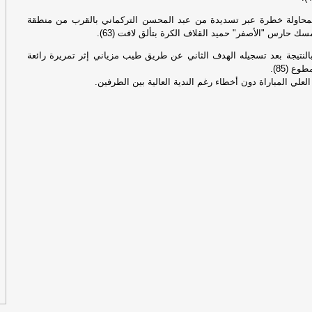
ال
الك
محاولة خطرة عبر تسديدة من عبد المحسن التركماني بالقرب من منطقة
ك حارس "الأصفر" حميد القلاف الكرة بتألق لافت (63).
ال
النتيجة بعد تسجيله الهدف الثاني عن طريق طيب مزياني إثر تمريرة رائعة
ع (85).
لعلي المباراة دون أخطاء رغم الندية العالية بين الطرفين.
حمل
الك
مق
جري
وص
كو
تط
ال
ال
-
ج