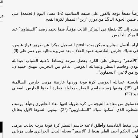
ال
قدم القادسية عرضاً مقنعاً توجه بالفوز على ضيفه السالمية 2-1 مساء اليوم (الجمعة) على
تُسق
 من دوري "زين" الممتاز لكرة القدم.
ورفع "الأصفر" رصيده إلى 25 نقطة في المركز الثالث مؤقتاً، فيما تجمد رصيد "السماوي" عند
عن
باراة بأفضل سيناريو ممكن بعدما افتتح التسجيل مبكرا عن طريق فواز عايض،
حق
ي شباك حارس القادسية حميد القلاف، بعد تمريرة مثالية من عمر علي (9).
ال
الأصفر" وسيطر على الكرة بفضل سرعة ونشاط لاعبيه الشباب عبدالله
بودي وجاسم المطر وعبدالله العوضي، بدعم من البحريني مهدي حميدان،
تُسق
 من لاعبي "السماوي".
ادسية عبدالله العوضي كرة قوية وردتها عارضة مرمى حارس السالمية
ال
عبدالرحمن الفضلي (15)، وتبعها زميله جاسم المطر بمحاولة خطرة أبعدها الحارس الفضلي
الك
(22).
دساوي من معادلة النتيجة من كرة طويلة لعبها معاذ الظفيري وهيأها يوسف
ال
الحقان لفيصل الشطي، الذي أسكنها شباك "السلماويين" (27)، لينتهي الشوط الأول بتعادل
لت
مد
ي، ضغط القادسية وأطلق لاعبه جاسم المطر كرة قوية مرت بجانب مرمى
مية (47)، وألغى الحكم أحمد العلي هدفا لـ "الأصفر" سجله البديل الجزائري طيب مزياني