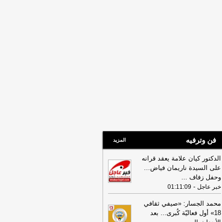
ريدة الأنباء الكويتية
فن وترفيه
المزيد
الدكتور كيان علامة يعقد قرانه
على السيدة ناريمان فياض…
وحفل زفاف
...
-
خبر عاجل
01:11:09
محمد الجسار: «صيفي ثقافي
18» أول فعاليّة كُبرى... بعد