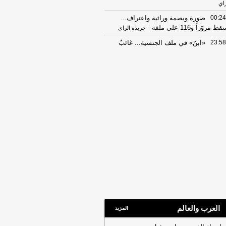
راي
00:24
صورة وبصمة وراثية واعتراف...
ط مزوّراً و116 على ملفه
-
جريدة الراي
23:58
«ابنٌ» في ملف الجنسية... غائبٌ
 حصر الورثة
-
جريدة الراي
23:58
البصمة الوراثية للأبناء كشفت
يقة نسب والدهم «الخليجي»
-
جريدة
راي
23:58
صورة وبصمة وراثية واعتراف...
ط مزوّراً و116 على ملفه
-
جريدة الراي
23:52
اللجنة الوطنية لأمن وتسهيلات
طيران بحثت تسهيلات السفر
-
جريدة الأنباء
ويتية
23:52
سفيرنا بالمملكة المتحدة: دعم
شباب في المبادرات التعليمية والثقافية
عزيز مهاراتهم القيادية
-
جريدة الأنباء الكويتية
23:42
إحباط محاولة تهريب مواد تموينية
عومة إلى مصر
-
جريدة الأنباء الكويتية
العرب والعالم
المزيد
23:42
البحث عن هارب من الطب