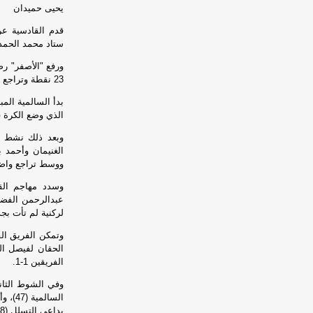
يحيى حميدان
ستاد محمد الحمد ضمن الجولة الـ 15
23 نقطة وتراجع للمركز الخامس.
بدأ السالمية الم
الذي وضع الكرة ف
وبعد ذلك نشط "
الغنيمان وأحمد 
ووسط تراجع واضح
وسدد مهاجم الق
لركنية لم تأت بجديد 
وتمكن الفريق الق
الفريقين 1-1.
وفي الشوط الثان
السال
بداعي التسلل (48).