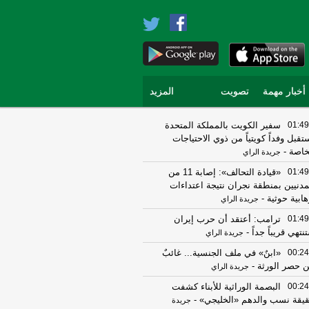
أخبار مهمة
تصويت
المزيد
01:49
سفير الكويت بالمملكة المتحدة
تقبل وفداً كويتياً من ذوي الاحتياجات
خاصة
-
جريدة الراي
01:49
«قيادة التحالف»: إصابة 11 من
مدنيين بمنطقة نجران نتيجة اعتداءات
هابية حوثية
-
جريدة الراي
01:49
ترامب: أعتقد أن حرب إيران
نتهي قريباً جداً
-
جريدة الراي
00:24
«ابنٌ» في ملف الجنسية... غائبٌ
 حصر الورثة
-
جريدة الراي
00:24
البصمة الوراثية للأبناء كشفت
يقة نسب والدهم «الخليجي»
-
جريدة