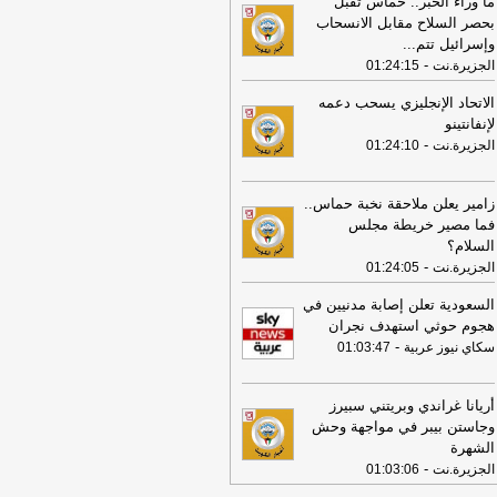
ما وراء الخبر.. حماس تقبل
نفسي سرق هاتف والدته
-
جريدة الأنباء
بحصر السلاح مقابل الانسحاب
ويتية
وإسرائيل تتم
...
23:06
الأشغال والتطبيقي يبحثان تعزيز
-
الجزيرة.نت
01:24:15
تعاون لرفع كفاءة الموظفين
-
كويت نيوز
الاتحاد الإنجليزي يسحب دعمه
22:43
بالفيديو.. ضبط 48 مخالفاً من
لإنفانتينو
ة مواد إقامة 18 و20 و22
-
جريدة الأنباء
-
الجزيرة.نت
01:24:10
ويتية
22:43
«المرور»: إغلاق كلي لطريق ۲۰۷
زامير يعلن ملاحقة نخبة حماس..
ابل منطقة صباح السالم لمدة 15 يوماً
-
فما مصير خريطة مجلس
دة الأنباء الكويتية
السلام؟
22:03
-
وزير الصحة يصدر قرارا لتنظيم
الجزيرة.نت
01:24:05
ف وصرف ومتابعة العلاجات البيولوجية
-
السعودية تعلن إصابة مدنيين في
يت نيوز
هجوم حوثي استهدف نجران
22:03
وزارتا الصحة والداخلية تبحثان
-
سكاي نيوز عربية
01:03:47
وير الطب الشرعي وتأهيل الكوادر
وطنية
-
كويت نيوز
أريانا غراندي وبريتني سبيرز
21:51
«الأنباء» تنشر شروط تحويل
وجاستن بيبر في مواجهة وحش
زيارات إلى «التحاق بعائل» للزوجة والأبناء
الشهرة
ريدة الأنباء الكويتية
-
الجزيرة.نت
01:03:06
21:51
تحويل الزيارة إلى إقامة.. بشروط