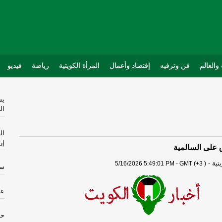
والعالم
فن وترفيه
إقتصاد وأعمال
المرأة الكويتية
رياضة
فيديو
يس
ال
ال
إر
ق على السالمية
تية
-
5/16/2026 5:49:01 PM - GMT (+3 )
ست
عن
حق